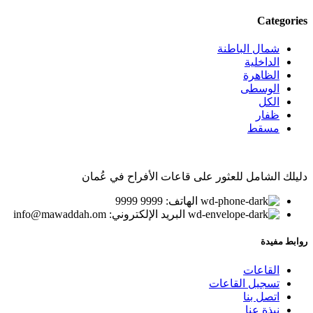
عن:
Categories
شمال الباطنة
الداخلية
الظاهرة
الوسطى
الكل
ظفار
مسقط
دليلك الشامل للعثور على قاعات الأفراح في عُمان
الهاتف: 9999 9999
البريد الإلكتروني: info@mawaddah.om
روابط مفيدة
القاعات
تسجيل القاعات
اتصل بنا
نبذة عنا