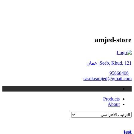
amjed-store
Seeb, Khud, 121, عمان
95868408
sasukeamjed@gmail.com
Products
About
test